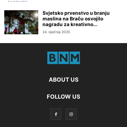
Svjetsko prvenstvo u branju
maslina na Braču osvojilo
nagradu za kreativno...
24. siječnja 2020.
ABOUT US
FOLLOW US