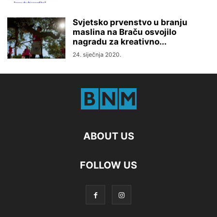
Svjetsko prvenstvo u branju
maslina na Braču osvojilo
nagradu za kreativno...
24. siječnja 2020.
ABOUT US
FOLLOW US