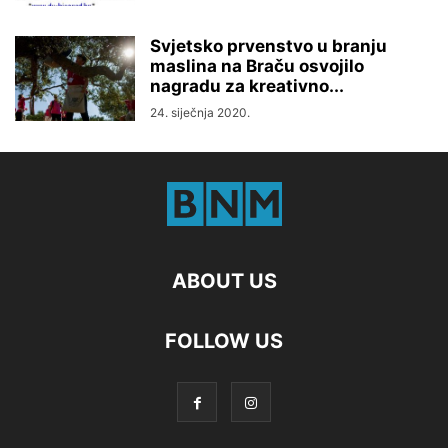
Svjetsko prvenstvo u branju
maslina na Braču osvojilo
nagradu za kreativno...
24. siječnja 2020.
ABOUT US
FOLLOW US