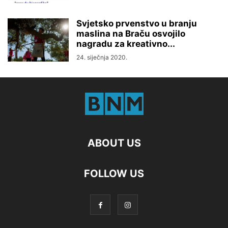
Svjetsko prvenstvo u branju
maslina na Braču osvojilo
nagradu za kreativno...
24. siječnja 2020.
ABOUT US
FOLLOW US