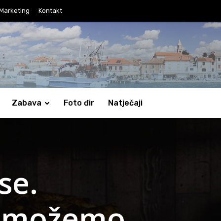
Marketing
Kontakt
Zabava
Foto đir
Natječaji
se.
e možemo