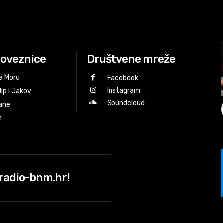
poveznice
Društvene mreže
a Moru
Facebook
Instagram
lip i Jakov
Soundcloud
ane
n
@radio-bnm.hr!