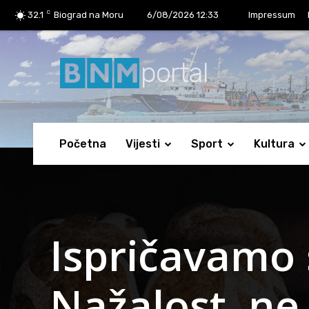
C
32.1
Biograd na Moru
6/08/2026 12:33
Impressum
portal
Početna
Vijesti
Sport
Kultura
Ispričavamo 
Nažalost, n