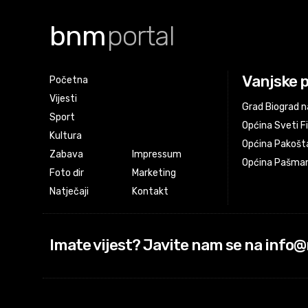
bnm
portal
Vanjske 
Početna
Vijesti
Grad Biograd n
Sport
Općina Sveti Fi
Kultura
Općina Pakošt
Zabava
Impressum
Općina Pašma
Foto đir
Marketing
Natječaji
Kontakt
Imate vijest? Javite nam se na info