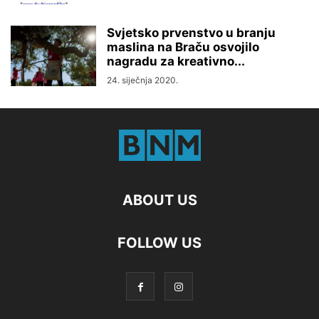
Svjetsko prvenstvo u branju
maslina na Braču osvojilo
nagradu za kreativno...
24. siječnja 2020.
ABOUT US
FOLLOW US